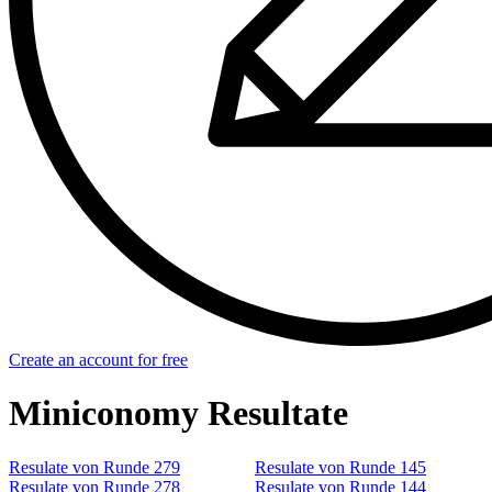
Create an account for free
Miniconomy Resultate
Resulate von Runde 279
Resulate von Runde 145
Resulate von Runde 278
Resulate von Runde 144