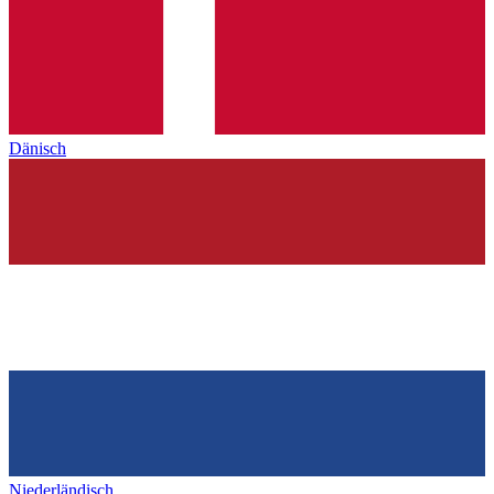
Dänisch
Niederländisch