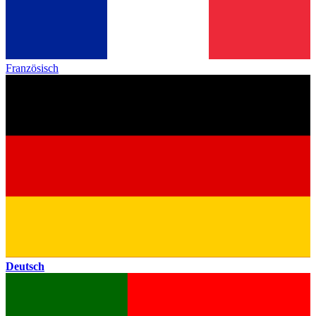
Französisch
Deutsch