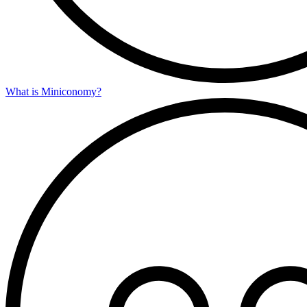
What is Miniconomy?