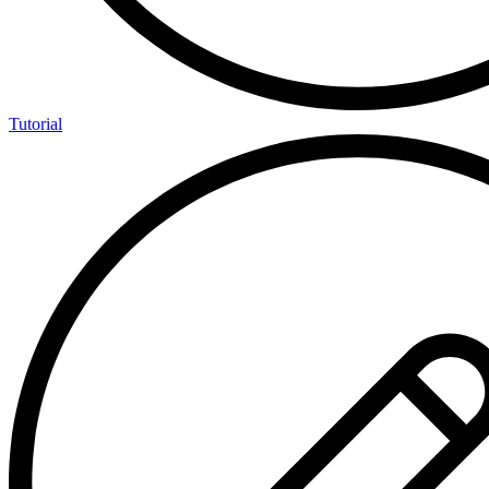
Tutorial