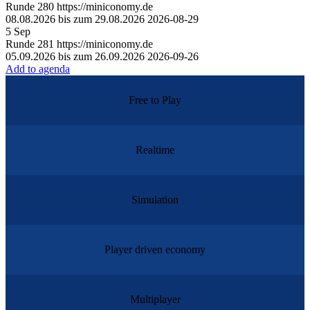
Runde
280
https://miniconomy.de
08.08.2026 bis zum 29.08.2026
2026-08-29
5
Sep
Runde
281
https://miniconomy.de
05.09.2026 bis zum 26.09.2026
2026-09-26
Add to agenda
Free to Play
Realtime
Simulation
Player driven economy
Multiplayer