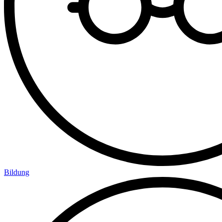
Bildung