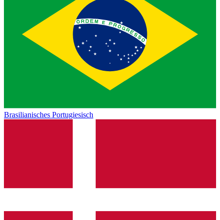
Brasilianisches Portugiesisch