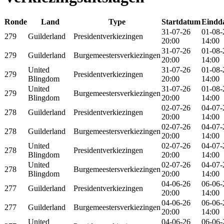
Ronde
Land
Type
Startdatum
Eindd
31-07-26
01-08-
279
Guilderland
Presidentverkiezingen
20:00
14:00
31-07-26
01-08-
279
Guilderland
Burgemeestersverkiezingen
20:00
14:00
United
31-07-26
01-08-
279
Presidentverkiezingen
Blingdom
20:00
14:00
United
31-07-26
01-08-
279
Burgemeestersverkiezingen
Blingdom
20:00
14:00
02-07-26
04-07-
278
Guilderland
Presidentverkiezingen
20:00
14:00
02-07-26
04-07-
278
Guilderland
Burgemeestersverkiezingen
20:00
14:00
United
02-07-26
04-07-
278
Presidentverkiezingen
Blingdom
20:00
14:00
United
02-07-26
04-07-
278
Burgemeestersverkiezingen
Blingdom
20:00
14:00
04-06-26
06-06-
277
Guilderland
Presidentverkiezingen
20:00
14:00
04-06-26
06-06-
277
Guilderland
Burgemeestersverkiezingen
20:00
14:00
United
04-06-26
06-06-